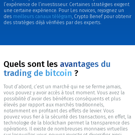
l’expérience de l’investisseur. Certaines stratégies exigent
une certaine expérience. Pour Les novices, rejoignez un
des
meilleurs canaux télégram
, Crypto Benef pour obtenir
des stratégies déjà vérifiées par des experts.
Quels sont les
avantages du
trading de bitcoin
?
Tout d’abord, c’est un marché qui ne se ferme jamais,
vous pouvez y avoir accès à tout moment. Vous avez la
possibilité d’avoir des bénéfices conséquents et plus
élevés par rapport aux marchés traditionnels,
notamment en profitant des effets de levier. Vous
pouvez vous fier à la sécurité des transactions, en effet, la
technologie de la blockchain permet la transparence des
opérations. Il existe de nombreuses monnaies virtuelles
sur lesquelles vous pouvez investir et diversifier ainsi