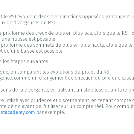
x et le RSI évoluent dans des directions opposées, annonçan
aux de divergences du RSI :
 prix forme des creux de plus en plus bas, alors que le RSI f
qu'une hausse est possible.
e prix forme des sommets de plus en plus hauts, alors que l
t et qu'une baisse est possible
e les étapes suivantes :
ique, en comparant les évolutions du prix et du RSI.
rgence, comme un changement de direction du prix, une cassu
sens de la divergence, en utilisant un stop loss et un take pro
it être utilisé avec prudence et discernement, en tenant compt
ompte démo avant de l'utiliser sur un compte réel. Pour compl
estacademy.com
par exemple.