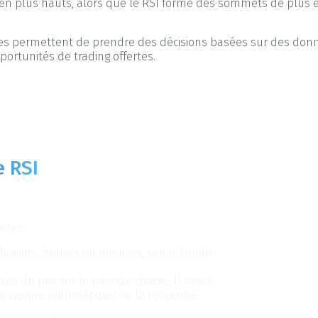
en plus hauts, alors que le RSI forme des sommets de plus 
 elles permettent de prendre des décisions basées sur des don
pportunités de trading offertes.
e RSI
sur un graphique
ntes :
4 jours, heures ou minutes, selon l'unité
 du prix sur la période choisie. Il existe
a moyenne arithmétique ou la moyenne