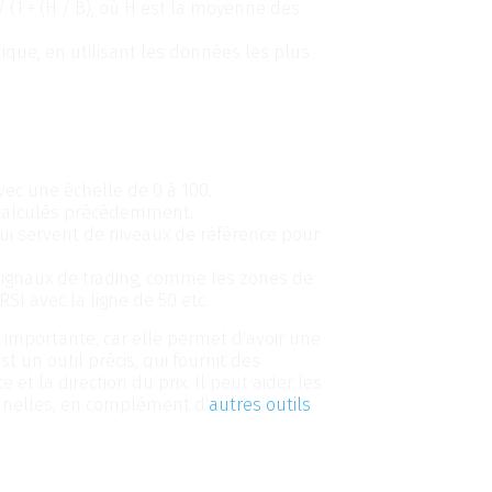
/ (1 + (H / B), où H est la moyenne des
ique, en utilisant les données les plus
ading, il faut suivre les étapes
vec une échelle de 0 à 100.
s calculés précédemment.
 qui servent de niveaux de référence pour
s signaux de trading, comme les zones de
SI avec la ligne de 50 etc.
t importante, car elle permet d'avoir une
t un outil précis, qui fournit des
 et la direction du prix. Il peut aider les
onnelles, en complément d'
autres outils