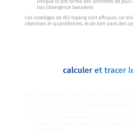
lorsque le prix forme des sommets de plus 
bas (divergence baissière).
Ces stratégies de RSI trading sont efficaces car
objectives et quantifiables, et de tirer parti des o
Comment
calculer et tracer l
de trading ?
Pour calculer le RSI, il faut suivre les étapes suiva
Choisir une période d'analyse, généralement 1
de temps du graphique.
Calculer la moyenne des hausses et des baisses
plusieurs méthodes pour le faire, comme l
exponentielle.