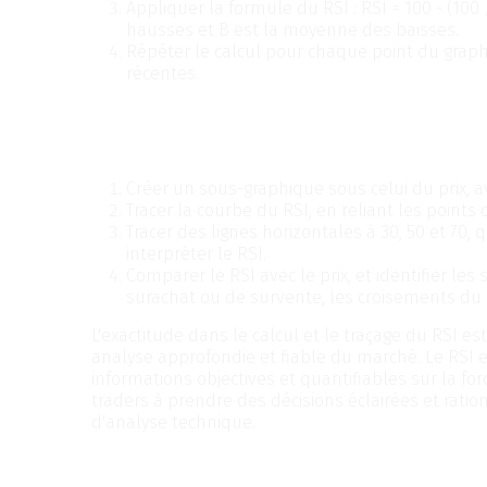
Appliquer la formule du RSI : RSI = 100 - (100 
hausses et B est la moyenne des baisses.
Répéter le calcul pour chaque point du graph
récentes.
Pour tracer le RSI sur un graphique de tr
suivantes :
Créer un sous-graphique sous celui du prix, a
Tracer la courbe du RSI, en reliant les point
Tracer des lignes horizontales à 30, 50 et 70,
interpréter le RSI.
Comparer le RSI avec le prix, et identifier le
surachat ou de survente, les croisements du R
L'exactitude dans le calcul et le traçage du RSI es
analyse approfondie et fiable du marché. Le RSI es
informations objectives et quantifiables sur la force
traders à prendre des décisions éclairées et rati
d'analyse technique.