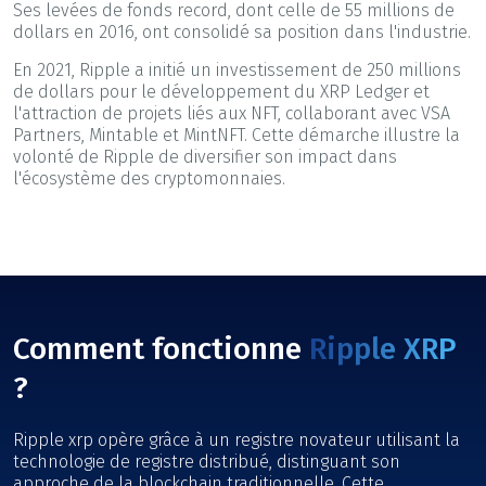
Ses levées de fonds record, dont celle de 55 millions de
dollars en 2016, ont consolidé sa position dans l'industrie.
En 2021, Ripple a initié un investissement de 250 millions
de dollars pour le développement du XRP Ledger et
l'attraction de projets liés aux NFT, collaborant avec VSA
Partners, Mintable et MintNFT. Cette démarche illustre la
volonté de Ripple de diversifier son impact dans
l'écosystème des cryptomonnaies.
Comment fonctionne
Ripple XRP
?
Ripple xrp opère grâce à un registre novateur utilisant la
technologie de registre distribué, distinguant son
approche de la blockchain traditionnelle. Cette